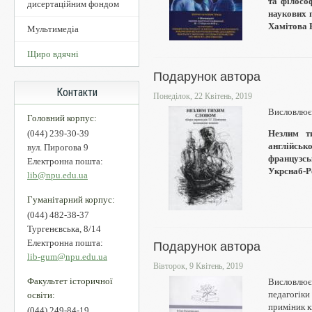
та філосо
дисертаційним фондом
наукових п
Хамітова Н.
Мультимедіа
Щиро вдячні
Подарунок автора
Контакти
Понеділок, 22 Квітень, 2019
Висловлює
Головний корпус:
Незлим т
(044) 239-30-39
англійськ
вул. Пирогова 9
французсь
Електронна пошта:
Укрснаб-Ре
lib@npu.edu.ua
Гуманітарний корпус:
(044) 482-38-37
Тургенєвська, 8/14
Електронна пошта:
Подарунок автора
lib-gum@npu.edu.ua
Вівторок, 9 Квітень, 2019
Факультет історичної
Висловлю
педагогік
освіти:
приміник к
(044) 249-84-19