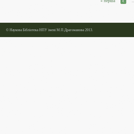
Сторінки
« перша
‹
попере
©
Наукова Бібліотека НПУ імені М.П.Драгоманова 2013.