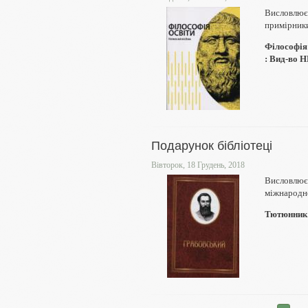
Висловлює
примірник
Філософія 
: Вид-во Н
Подарунок бібліотеці
Вівторок, 18 Грудень, 2018
Висловлю
міжнародно
Тютюнник Є