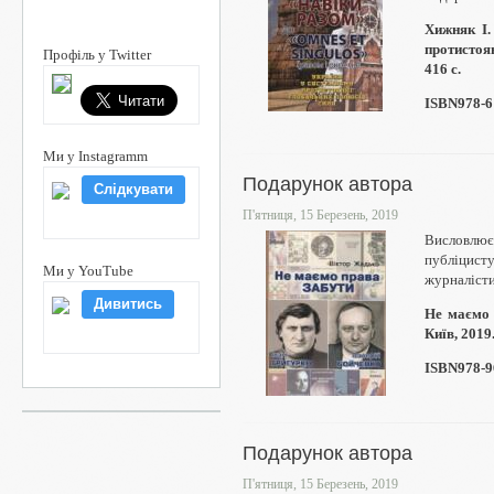
Хижняк І.
протистоян
Профіль у Twitter
416 с.
ISBN978-6
Ми у Instagramm
Подарунок автора
Слідкувати
П'ятниця, 15 Березень, 2019
Висловлю
публіцист
Ми у YouTube
журналісти
Дивитись
Не маємо 
Київ, 2019.
ISBN978-9
Подарунок автора
П'ятниця, 15 Березень, 2019