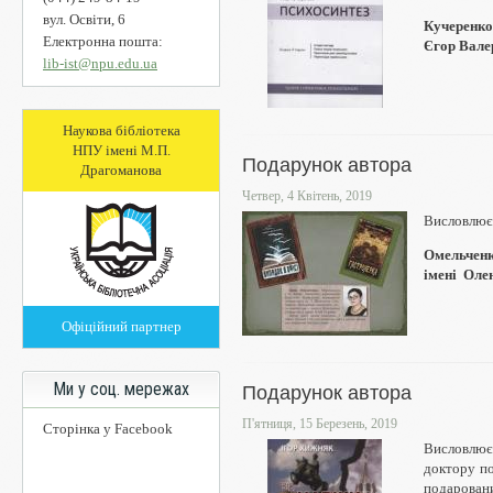
вул. Освіти, 6
Кучеренко 
Електронна пошта:
Єгор Валер
lib-ist@npu.edu.ua
Наукова бібліотека
НПУ імені М.П.
Подарунок автора
Драгоманова
Четвер, 4 Квітень, 2019
Висловлює
Омельченко
імені Олен
Офіційний партнер
Ми у соц. мережах
Подарунок автора
П'ятниця, 15 Березень, 2019
Сторінка у Facebook
Висловлю
доктору по
подаровани