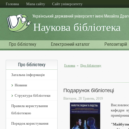
Перейти до основного матеріалу
Головна
Мапа сайту
Cайт університету
Український державний університет імені Михайла Дра
Наукова бібліотека
Про бібліотеку
Електронний каталог
Репозитарій
Про бібліотеку
Головна
»
Про бібліотеку
Ви є тут
Загальна інформація
Новини
Подарунок бібліотеці
Структура бібліотеки
Вівторок, 28 Травень, 2019
Висловлює
Правила користування
кафедри к
бібліотекою
примірники
Порядок користування
"Майбутнє