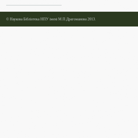
©
Наукова Бібліотека НПУ імені М.П.Драгоманова 2013.