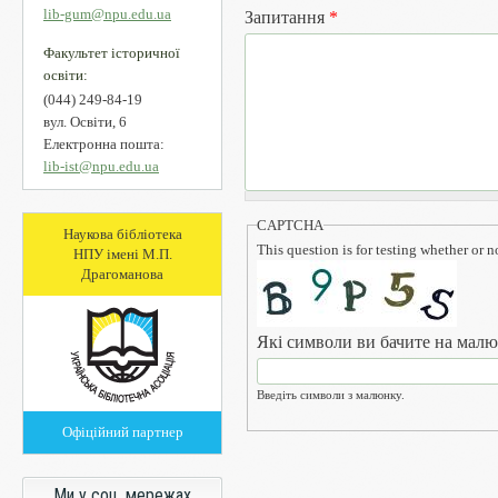
lib-gum@npu.edu.ua
Запитання
*
Факультет історичної
освіти:
(044) 249-84-19
вул. Освіти, 6
Електронна пошта:
lib-ist@npu.edu.ua
CAPTCHA
Наукова бібліотека
This question is for testing whether or
НПУ імені М.П.
Драгоманова
Які символи ви бачите на мал
Введіть символи з малюнку.
Офіційний партнер
Вертикальні вкладки
Ми у соц. мережах