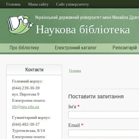
Перейти до основного матеріалу
Головна
Мапа сайту
Cайт університету
Український державний університет імені Михайла Дра
Наукова бібліотека
Про бібліотеку
Електронний каталог
Репозитарій
Контакти
Головна
Ви є тут
Головний корпус:
(044) 239-30-39
вул. Пирогова 9
Поставити запитання
Електронна пошта:
Ім'я
*
lib@npu.edu.ua
Гуманітарний корпус:
(044) 482-38-37
Email
*
Тургенєвська, 8/14
Електронна пошта: