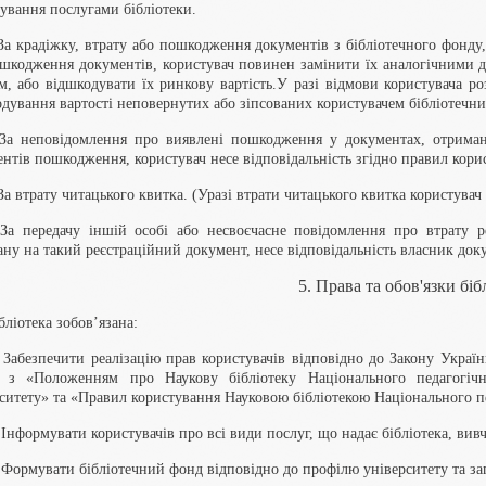
ування послугами бібліотеки.
 За крадіжку, втрату або пошкодження документів з бібліотечного фонду
ошкодження документів, користувач повинен замінити їх аналогічними 
м, або відшкодувати їх ринкову вартість.У разі відмови користувача р
дування вартості неповернутих або зіпсованих користувачем бібліотечних
. За неповідомлення про виявлені пошкодження у документах, отриман
нтів пошкодження, користувач несе відповідальність згідно правил корис
 За втрату читацького квитка. (Уразі втрати читацького квитка користува
 За передачу іншій особі або несвоєчасне повідомлення про втрату р
ну на такий реєстраційний документ, несе відповідальність власник док
5. Права та обов'язки біб
ібліотека зобов’язана:
 Забезпечити реалізацію прав користувачів відповідно до Закону Україн
о з «Положенням про Наукову бібліотеку Національного педагогічн
ситету» та «Правил користування Науковою бібліотекою Національного пе
 Інформувати користувачів про всі види послуг, що надає бібліотека, вив
 Формувати бібліотечний фонд відповідно до профілю університету та зап