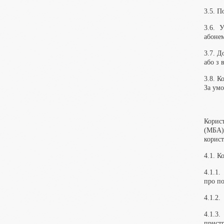
3.5. П
3.6. 
абонем
3.7. Д
або з 
3.8. К
За умо
Корист
(МБА)
корист
4.1. К
4.1.1.
про по
4.1.2.
4.1.3
прист