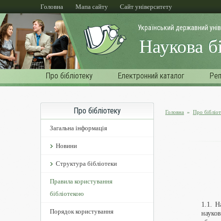
Перейти до основного матеріалу
Головна
Мапа сайту
Cайт університету
Український державний уні
Наукова б
Про бібліотеку
Електронний каталог
Реп
Про бібліотеку
Головна
»
Про бібліо
Ви є тут
Загальна інформація
Новини
Структура бібліотеки
Правила користування
бібліотекою
1.1. Н
Порядок користування
науко