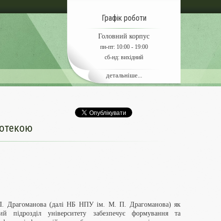
Графік роботи
Головний корпус
пн-пт: 10:00 - 19:00
сб-нд: вихідний
детальніше...
іотекою
. П. Драгоманова (далі НБ НПУ ім. М. П. Драгоманова) як
кий підрозділ університету забезпечує формування та