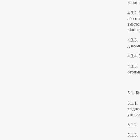
корист
4.3.2.
або п
змісто
відшко
4.3.3
докуме
4.3.4.
4.3.5.
отрима
5.1. Б
5.1.1.
згідн
універ
5.1.2.
5.1.3.