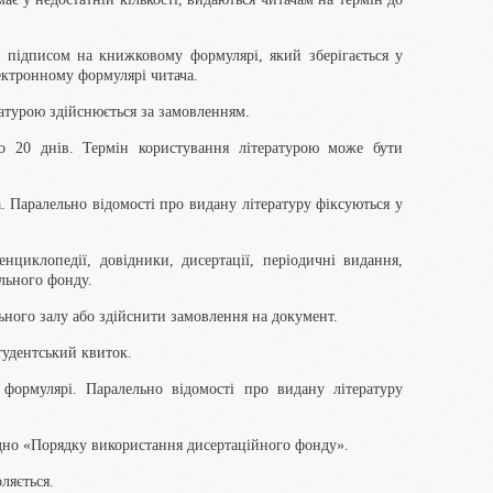
є підписом на книжковому формулярі, який зберігається у
ектронному формулярі читача.
атурою здійснюється за замовленням.
 до 20 днів. Термін користування літературою може бути
. Паралельно відомості про видану літературу фіксуються у
нциклопедії, довідники, дисертації, періодичні видання,
ального фонду.
ьного залу або здійснити замовлення на документ.
студентський квиток.
 формулярі. Паралельно відомості про видану літературу
гідно «Порядку використання дисертаційного фонду».
ляється.