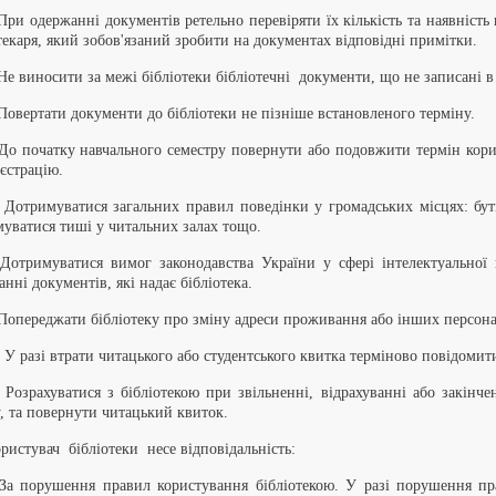
 При одержанні документів ретельно перевіряти їх кількість та наявніст
текаря, який зобов'язаний зробити на документах відповідні примітки.
 Не виносити за межі бібліотеки бібліотечні документи, що не записані 
 Повертати документи до бібліотеки не пізніше встановленого терміну.
 До початку навчального семестру повернути або подовжити термін кори
єстрацію.
 Дотримуватися загальних правил поведінки у громадських місцях: бути
уватися тиші у читальних залах тощо.
 Дотримуватися вимог законодавства України у сфері інтелектуальної 
анні документів, які надає бібліотека.
 Попереджати бібліотеку про зміну адреси проживання або інших персон
. У разі втрати читацького або студентського квитка терміново повідомити
. Розрахуватися з бібліотекою при звільненні, відрахуванні або закінче
, та повернути читацький квиток.
ористувач бібліотеки несе відповідальність:
. За порушення правил користування бібліотекою. У разі порушення пр