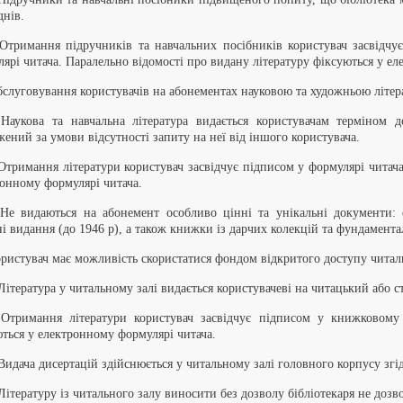
днів.
 Отримання підручників та навчальних посібників користувач засвідчу
ярі читача. Паралельно відомості про видану літературу фіксуються у ел
бслуговування користувачів на абонементах науковою та художньою літер
. Наукова та навчальна література видається користувачам терміном
ений за умови відсутності запиту на неї від іншого користувача.
 Отримання літератури користувач засвідчує підписом у формулярі читача
онному формулярі читача.
 Не видаються на абонемент особливо цінні та унікальні документи: е
ні видання (до 1946 р), а також книжки із дарчих колекцій та фундамент
ористувач має можливість скористатися фондом відкритого доступу читал
 Література у читальному залі видається користувачеві на читацький або 
. Отримання літератури користувач засвідчує підписом у книжковому
ться у електронному формулярі читача.
 Видача дисертацій здійснюється у читальному залі головного корпусу з
 Літературу із читального залу виносити без дозволу бібліотекаря не дозво