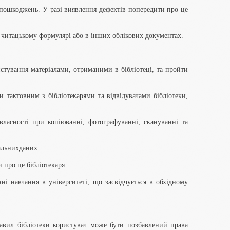
ь пошкоджень. У разі виявлення дефектів попередити про це
в читацькому формулярі або в інших облікових документах.
стування матеріалами, отриманими в бібліотеці, та пройти
 тактовним з бібліотекарями та відвідувачами бібліотеки,
власності при копіюванні, фотографуванні, скануванні та
альнихданих.
 про це бібліотекаря.
нні навчання в університеті, що засвідчується в обхідному
авил бібліотеки користувач може бути позбавлений права