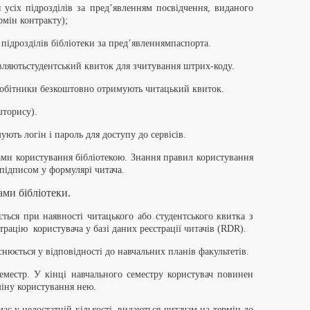
я усіх підрозділів за пред’явленням посвідчення, виданого
ермін контракту);
 підрозділів бібліотеки за пред’явленнямпаспорта.
вляютьстудентський квиток для зчитування штрих-коду.
івробітники безкоштовно отримують читацький квиток.
шторису).
ують логін і пароль для доступу до сервісів.
лами користування бібліотекою. Знання правил користування
підписом у формулярі читача.
ами бібліотеки.
ься при наявності читацького або студентського квитка з
трацію користувача у базі даних реєстрації читачів (RDR).
нюється у відповідності до навчальних планів факультетів.
еместр. У кінці навчального семестру користувач повинен
міну користування нею.
ає у недостатній кількості, видаються читачам на термін до