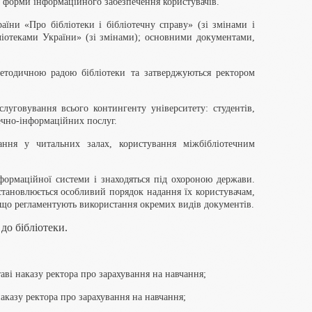
і форми інформаційного забезпечення користувачів.
аїни «Про бібліотеки і бібліотечну справу» (зі змінами і
іотеками України» (зі змінами); основними документами,
тодичною радою бібліотеки та затверджуються ректором
луговування всього контингенту університету: студентів,
течно-інформаційних послуг.
ння у читальних залах, користування міжбібліотечним
формаційної системи і знаходяться під охороною держави.
встановлюється особливий порядок надання їх користувачам,
що регламентують використання окремих видів документів.
до бібліотеки.
таві наказу ректора про зарахування на навчання;
наказу ректора про зарахування на навчання;