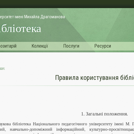
верситет імені Михайла Драгоманова
ібліотека
озитарій
Колекції
Послуги
Ресурси
теку
Правила користування бібл
1. Загальні положення.
аукова бібліотека Національного педагогічного університету імені М
вий, навчально-допоміжний інформаційний, культурно-просвітниць