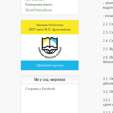
- штат
Електронна пошта:
відділ
lib-ist@npu.edu.ua
- поза
2.2. С
Наукова бібліотека
НПУ імені М.П. Драгоманова
2.3. С
2.4. С
2.5. В
2.6. П
бібліо
Офіційний партнер
3.1. О
Ми у соц. мережах
дійсни
Сторінка у Facebook
3.2. О
3.2.1.
здати 
3.2.2.