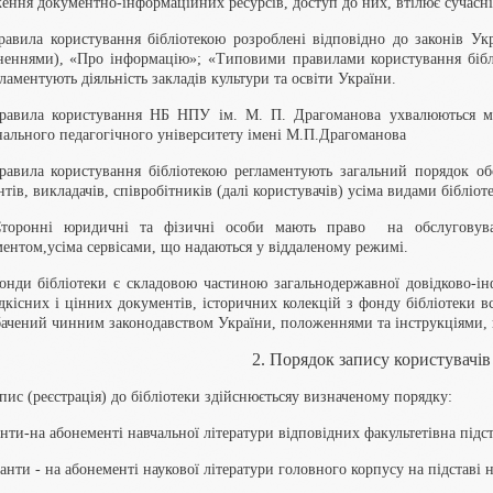
ення документно-інформаційних ресурсів, доступ до них, втілює сучасн
равила користування бібліотекою розроблені відповідно до законів Укр
неннями), «Про інформацію»; «Типовими правилами користування бібл
гламентують діяльність закладів культури та освіти України.
Правила користування НБ НПУ ім. М. П. Драгоманова ухвалюються ме
ального педагогічного університету імені М.П.Драгоманова
равила користування бібліотекою регламентують загальний порядок обс
нтів, викладачів, співробітників (далі користувачів) усіма видами бібліо
Сторонні юридичні та фізичні особи мають право на обслуговува
ентом,усіма сервісами, що надаються у віддаленому режимі.
онди бібліотеки є складовою частиною загальнодержавної довідково-ін
дкісних і цінних документів, історичних колекцій з фонду бібліотеки 
ачений чинним законодавством України, положеннями та інструкціями, 
2. Порядок запису користувачів 
апис (реєстрація) до бібліотеки здійснюєтьсяу визначеному порядку:
енти‑на абонементі навчальної літератури відповідних факультетівна підс
ранти ‑ на абонементі наукової літератури головного корпусу на підставі 