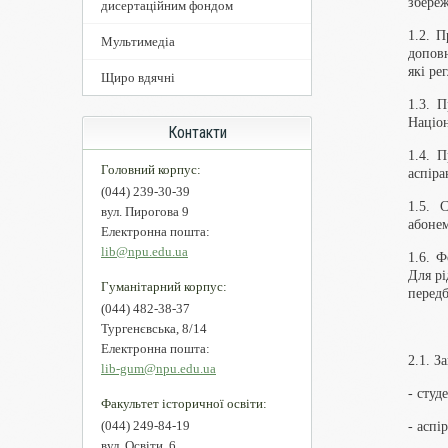
збереж
дисертаційним фондом
1.2. П
Мультимедіа
допов
які ре
Щиро вдячні
1.3. 
Націон
Контакти
1.4. П
Головний корпус:
аспіра
(044) 239-30-39
1.5. 
вул. Пирогова 9
абонем
Електронна пошта:
lib@npu.edu.ua
1.6. Ф
Для рі
Гуманітарний корпус:
передб
(044) 482-38-37
Тургенєвська, 8/14
Електронна пошта:
2.1. З
lib-gum@npu.edu.ua
- студ
Факультет історичної освіти:
(044) 249-84-19
- аспі
вул. Освіти, 6