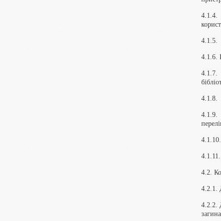
4.1.4
корист
4.1.5.
4.1.6.
4.1.7
бібліо
4.1.8.
4.1.9
перелі
4.1.10
4.1.11
4.2. К
4.2.1.
4.2.2.
загина