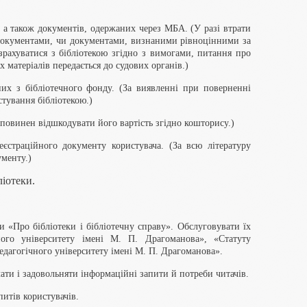
, а також документів, одержаних через МБА. (У разі втрати
документами, чи документами, визнаними рівноцінними за
озрахуватися з бібліотекою згідно з вимогами, питання про
 матеріалів передається до судових органів.)
их з бібліотечного фонду. (За виявленні при поверненні
тування бібліотекою.)
ч повинен відшкодувати його вартість згідно кошторису.)
еєстраційного документу користувача. (За всю літературу
ументу.)
ліотеки.
и «Про бібліотеки і бібліотечну справу». Обслуговувати їх
ого університету імені М. П. Драгоманова», «Статуту
дагогічного університету імені М. П. Драгоманова».
чати і задовольняти інформаційні запити й потреби читачів.
итів користувачів.