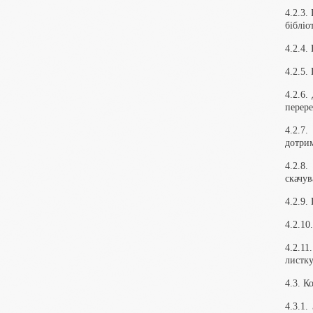
4.2.3.
бібліо
4.2.4.
4.2.5.
4.2.6.
перере
4.2.7.
дотрим
4.2.8.
скачув
4.2.9.
4.2.10
4.2.11
листку
4.3. К
4.3.1