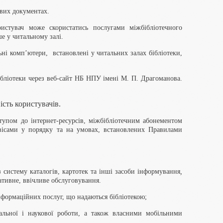
ових документах.
ристувач може скористатись послугами міжбібліотечного
 у читальному залі.
ьні комп’ютери, встановлені у читальних залах бібліотеки,
ібліотеки через веб-сайт НБ НПУ імені М. П. Драгоманова.
ість користувачів.
тупом до інтернет-ресурсів, міжбібліотечним абонементом
ісами у порядку та на умовах, встановлених Правилами
систему каталогів, картотек та інші засоби інформування
,
ативне, ввічливе обслуговування.
нформаційних послуг, що надаються бібліотекою;
чальної і наукової роботи, а також власними мобільними