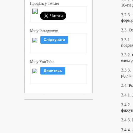
Профіль у Twitter
10-ти 
3.2.3.
формул
3.3. О
Ми у Instagramm
Слідкувати
3.3.1
подовж
3.3.2.
електр
Ми у YouTube
3.3.3.
Дивитись
рідкіс
3.4. К
3.4.1.
3.4.2
фіксую
3.4.3.
3.4.4.