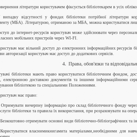
овернення літератури користувачем фіксується бібліотекарем в усіх облік
У випадку відсутності у фондах бібліотеки потрібної літератури ко
енту (МБА). Літературою, отриманою за МБА, можна користуватися лише
оступ до інтернет-ресурсів користувач може здійснювати через персонал
власних мобільних пристроїв через WI-FI.
ористувач має вільний доступ до електронних інформаційних ресурсів б
ви авторизації користувач має доступ до додаткових сервісів.
4. Права, обов'язки та відповідальн
увачі бібліотеки мають право користуватися бібліотечним фондом, дос
, електронною доставкою документів та іншими інформаційними серв
ування бібліотекою та спеціальними Положеннями.
ористувач має право:
 Отримувати вичерпну інформацію про склад бібліотечного фонду через 
слуги бібліотеки та правила їх використання, при розраховувати на опер
 Безкоштовно отримувати основні види бібліотечно-бібліографічних та і
. Користуватися власнимикнигамита матеріалами,необхідними для нав
роями.