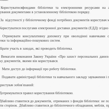
. Користуватисяфондами бібліотеки та електронними ресурсами на 
ування документами в установленному бібліотекою порядку.
 За відсутності у бібліотечному фонді потрібних документів користувач 
 Користуватися послугами електронної доставки документів (ЕДД) згідно
. Отримувати консультативну допомогу при оволодінні навичками са
теки та інформаційно-пошукових систем.
 Брати участь в заходах, які проводить бібліотека.
. Вимагати виконання Закону України «Про захист персональних даних
ку документів, якими він користувався.
. Мати доступ до інформації про роботу бібліотеки.
. Подавати адміністрації бібліотеки та навчального закладу зауваження і
ористувач зобов'язаний:
 Дотримуватися правил користування бібліотекою.
 Дбайливо ставитися до документів, отриманих з фондів бібліотеки: не п
ти сторінок. Дбайливо ставитися до бібліотечного обладнання, меблів, 