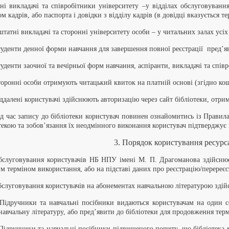
ні викладачі та співробітники університету –у відділах обслуговуванн
ом кадрів, або паспорта і довідки з відділу кадрів (в довідці вказується т
штатні викладачі та сторонні університету особи – у читальних залах усіх
туденти денної форми навчання для завершення повної реєстрації пред’я
туденти заочної та вечірньої форм навчання, аспіранти, викладачі та сп
торонні особи отримують читацький квиток на платній основі (згідно ко
іддалені користувачі здійснюють авторизацію через сайт бібліотеки, отрим
ід час запису до бібліотеки користувач повинен ознайомитись із Прави
текою та зобов’язання їх неодмінного виконання користувач підтверджує 
3. Порядок користування ресурс
бслуговування користувачів НБ НПУ імені М. П. Драгоманова здійснюєт
м терміном використання, або на підставі даних про реєстрацію/перереєс
бслуговування користувачів на абонементах навчальною літературою здійс
 Підручники та навчальні посібники видаються користувачам на один с
навчальну літературу, або пред’явити до бібліотеки для продовження тер
 Підручники та навчальні посібники підвищеного попиту, що бібліотека м