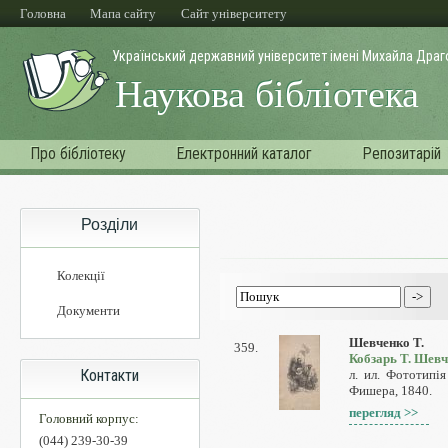
Головна
Мапа сайту
Cайт університету
Український державний університет імені Михайла Дра
Наукова бібліотека
Про бібліотеку
Електронний каталог
Репозитарій
Розділи
Колекції
Документи
Шевченко Т.
359.
Кобзарь Т. Шевч
Контакти
л. ил. Фототипі
Фишера, 1840.
перегляд >>
Головний корпус:
(044) 239-30-39