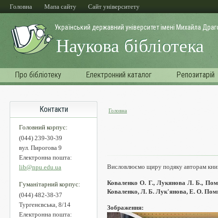
Перейти до основного матеріалу
Головна
Мапа сайту
Cайт університету
Український державний університет імені Михайла Дра
Наукова бібліотека
Про бібліотеку
Електронний каталог
Репозитарій
Контакти
Головна
Ви є тут
Головний корпус:
(044) 239-30-39
вул. Пирогова 9
Електронна пошта:
Висловлюємо щиру подяку авторам книг
lib@npu.edu.ua
Коваленко О. Г., Лукянова Л. Б., Пом
Гуманітарний корпус:
Коваленко, Л. Б. Лук'янова, Е. О. Поми
(044) 482-38-37
Тургенєвська, 8/14
Зображення:
Електронна пошта: