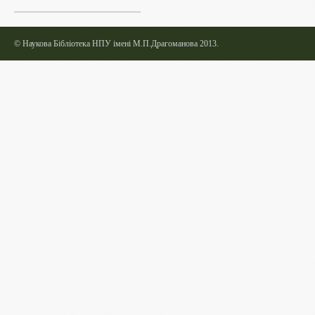
©
Наукова Бібліотека НПУ імені М.П.Драгоманова 2013.