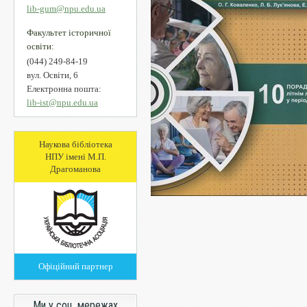
lib-gum@npu.edu.ua
Факультет історичної
освіти:
(044) 249-84-19
вул. Освіти, 6
Електронна пошта:
lib-ist@npu.edu.ua
Наукова бібліотека
НПУ імені М.П.
Драгоманова
Офіційний партнер
Ми у соц. мережах