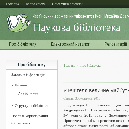
Перейти до основного матеріалу
Головна
Мапа сайту
Cайт університету
Український державний університет імені Михайла Дра
Наукова бібліотека
Про бібліотеку
Електронний каталог
Репозитарій
Про бібліотеку
Головна
»
Про бібліотеку
Ви є тут
Загальна інформація
Новини
У Вчителя величне майбут
Архів новин
Середа, 30 Жовтень, 2013
Делегація Національного педагогічн
Структура бібліотеки
Андрущенка В. П. та директора Інститут
3-4 жовтня 2013 року у Державному п
Правила користування
Присвячена аналізу перспектив освіти в
бібліотекою
обговорювали можливості об’єднання