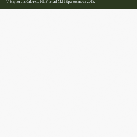
©
Наукова Бібліотека НПУ імені М.П.Драгоманова 2013.