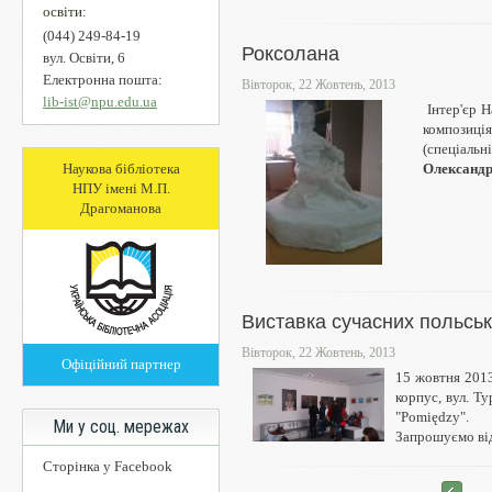
освіти:
(044) 249-84-19
Роксолана
вул. Освіти, 6
Електронна пошта:
Вівторок, 22 Жовтень, 2013
lib-ist@npu.edu.ua
Інтер'єр Н
композиція
(спеціаль
Олександр
Наукова бібліотека
НПУ імені М.П.
Драгоманова
Виставка сучасних польськ
Вівторок, 22 Жовтень, 2013
Офіційний партнер
15 жовтня 2013
корпус, вул. Т
"Pomiędzy".
Ми у соц. мережах
Запрошуємо від
Сторінка у Facebook
<