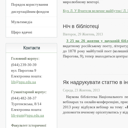
миролюбному векторі.
Порядок користування
Кух Л. У Вчителя величне майбутнє/ Л. К
дисертаційним фондом
Мультимедіа
Ніч в бібліотеці
Щиро вдячні
Вівторок, 29 Жовтень, 2013
З 25 на 26 жовтня у науковій бібл
видатному російському поету, літерат
Контакти
до 1878 року майбутній поет (колишній
Пирогова, 9), тепер знаходиться центра
Головний корпус:
(044) 239-30-39
вул. Пирогова 9
Електронна пошта:
Як надрукувати статтю в і
lib@npu.edu.ua
Середа, 23 Жовтень, 2013
Гуманітарний корпус:
Наукова бібліотека Національного пе
(044) 482-38-37
вебінарах та онлайн-конференціях, при
Тургенєвська, 8/14
2013 року відбувся вебінар на тему:
«
Електронна пошта:
допомогти вченому орієнтуватись у від
lib-gum@npu.edu.ua
Факультет історичної