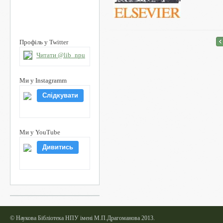
Сторінки
<
Профіль у Twitter
Читати @lib_npu
Ми у Instagramm
Слідкувати
Ми у YouTube
Дивитись
©
Наукова Бібліотека НПУ імені М.П.Драгоманова 2013.