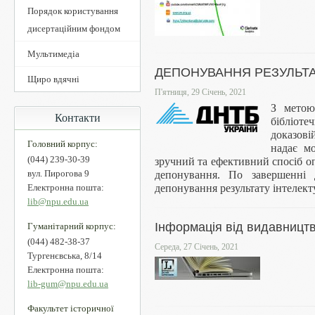
Порядок користування
дисертаційним фондом
Мультимедіа
ДЕПОНУВАННЯ РЕЗУЛЬТАТ
Щиро вдячні
П'ятниця, 29 Січень, 2021
З метою
Контакти
бібліоте
доказові
Головний корпус:
надає мо
(044) 239-30-39
зручний та ефективний спосіб оп
вул. Пирогова 9
депонування. По завершенні 
депонування результату інтелекту
Електронна пошта:
lib@npu.edu.ua
Інформація від видавництв
Гуманітарний корпус:
(044) 482-38-37
Середа, 27 Січень, 2021
Тургенєвська, 8/14
Електронна пошта:
lib-gum@npu.edu.ua
Факультет історичної