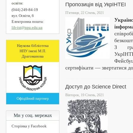
освіти:
Пропозиція від УкрІНТЕІ
(044) 249-84-19
П'ятниця, 22 Січень, 2021
вул. Освіти, 6
Украї
Електронна пошта:
інформа
lib-ist@npu.edu.ua
співро
безкошт
Наукова бібліотека
З гра
НПУ імені М.П.
УкрІНТ
Драгоманова
Фейсбуц
сертифікати — звертатися до 
Доступ до Science Direct
Вівторок, 19 Січень, 2021
Офіційний партнер
Ми у соц. мережах
Сторінка у Facebook