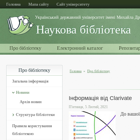
Перейти до основного матеріалу
Головна
Мапа сайту
Cайт університету
Український державний університет імені Михайла Д
Наукова бібліотека
Про бібліотеку
Електронний каталог
Репозитар
Про бібліотеку
Головна
»
Про бібліотеку
Ви є тут
Загальна інформація
Новини
Інформація від Clarivate
Архів новин
П'ятниця, 5 Лютий, 2021
До вашої
Структура бібліотеки
Правила користування
бібліотекою