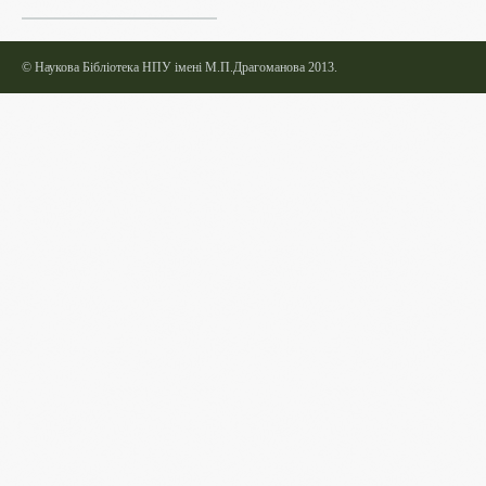
©
Наукова Бібліотека НПУ імені М.П.Драгоманова 2013.