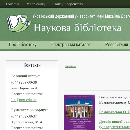
Перейти до основного матеріалу
Головна
Мапа сайту
Cайт університету
Український державний університет імені Михайла Дра
Наукова бібліотека
Про бібліотеку
Електронний каталог
Репозитарій
Контакти
Головна
Ви є тут
Головний корпус:
(044) 239-30-39
вул. Пирогова 9
Електронна пошта:
Висловлюємо щир
lib@npu.edu.ua
Романовському О
Гуманітарний корпус:
Романовська О. О
(044) 482-38-37
Досвід вищої осв
Тургенєвська, 8/14
(університетсько
Електронна пошта: