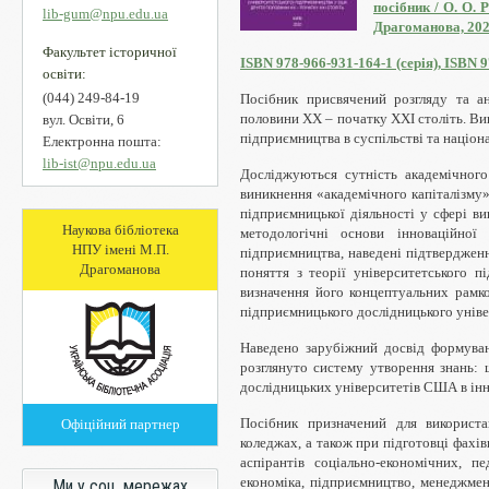
посібник / О. О.
lib-gum@npu.edu.ua
Драгоманова, 2020
Факультет історичної
ISBN 978-966-931-164-1 (серія), ISBN 
освіти:
(044) 249-84-19
Посібник присвячений розгляду та а
половини ХХ – початку ХХІ століть. Вивч
вул. Освіти, 6
підприємництва в суспільстві та націон
Електронна пошта:
lib-ist@npu.edu.ua
Досліджуються сутність академічного
виникнення «академічного капіталізму»
підприємницької діяльності у сфері в
Наукова бібліотека
методологічні основи інноваційної
НПУ імені М.П.
підприємництва, наведені підтвердженн
Драгоманова
поняття з теорії університетського п
визначення його концептуальних рамко
підприємницького дослідницького універ
Наведено зарубіжний досвід формуванн
розглянуто систему утворення знань: 
дослідницьких університетів США в інн
Посібник призначений для використан
Офіційний партнер
коледжах, а також при підготовці фахів
аспірантів соціально-економічних, п
економіка, підприємництво, менеджмент
Ми у соц. мережах