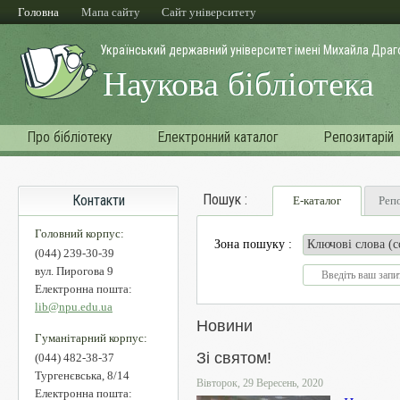
Перейти до основного матеріалу
Головна
Мапа сайту
Cайт університету
Український державний університет імені Михайла Дра
Наукова бібліотека
Про бібліотеку
Електронний каталог
Репозитарій
Пошук :
Контакти
Е-каталог
Реп
Головний корпус:
Зона пошуку :
(044) 239-30-39
вул. Пирогова 9
Електронна пошта:
lib@npu.edu.ua
Новини
Гуманітарний корпус:
Зі святом!
(044) 482-38-37
Тургенєвська, 8/14
Вівторок, 29 Вересень, 2020
Електронна пошта: