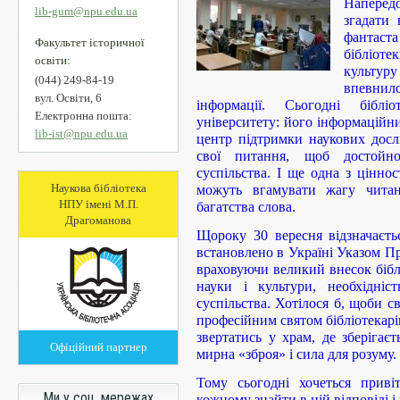
Напередо
lib-gum@npu.edu.ua
згадати 
фантаст
Факультет історичної
бібліот
освіти:
культур
(044) 249-84-19
впевнило
вул. Освіти, 6
інформації. Сьогодні біблі
Електронна пошта:
університету: його інформаційни
lib-ist@npu.edu.ua
центр підтримки наукових дос
свої питання, щоб достойн
суспільства. І ще одна з цінно
Наукова бібліотека
можуть вгамувати жагу читан
НПУ імені М.П.
багатства слова.
Драгоманова
Щороку 30 вересня відзначаєть
встановлено в Україні Указом Пр
враховуючи великий внесок біблі
науки і культури, необхідні
суспільства. Хотілося б, щоби с
професійним святом бібліотекарі
звертатись у храм, де зберігаєт
Офіційний партнер
мирна «зброя» і сила для розуму.
Тому сьогодні хочеться приві
Ми у соц. мережах
кожному знайти в ній відповіді і