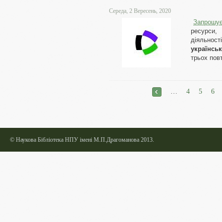
Середа, 2 Вересень, 2020
Запрошує
ресурси,
діяльност
українсь
трьох пов
Сторінки
<
…
4
5
6
©
Наукова Бібліотека НПУ імені М.П.Драгоманова 2013.