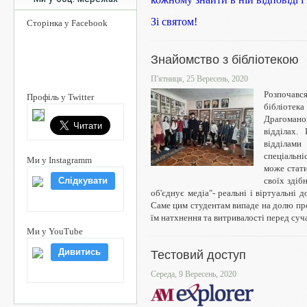
Зі святом!
Сторінка у Facebook
Знайомство з бібліотекою
П'ятниця, 25 Вересень, 2020
Розпочавс
Профіль у Twitter
бібліотека
Драгоманов
відділах.
відділами
спеціальні
Ми у Instagramm
може стат
своїх здіб
Слідкувати
об'єднує медіа"- реальні і віртуальні д
Саме цим студентам випаде на долю про
їм натхнення та витривалості перед суч
Ми у YouTube
Дивитись
Тестовий доступ
Середа, 9 Вересень, 2020