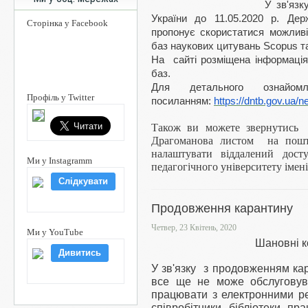
У зв'язк
України до 11.05.
2020
р. Держа
Сторінка у Facebook
пропонує скористатися можлив
баз наукових цитувань Scopus т
На сайті розміщена інформація
баз.
Для детального ознайом
Профіль у Twitter
посиланням:
https://dntb.gov.ua
Також ви можете звернутись 
Драгоманова листом на пош
налаштувати віддалений дост
Ми у Instagramm
педагогічного університету іме
Слідкувати
Продовження карантину
Четвер, 23 Квітень, 2020
Ми у YouTube
Шановні ко
Дивитись
У зв'язку з продовженням кар
все ще не може обслуговува
працювати з електронними ре
співробітники бібліотеки пр