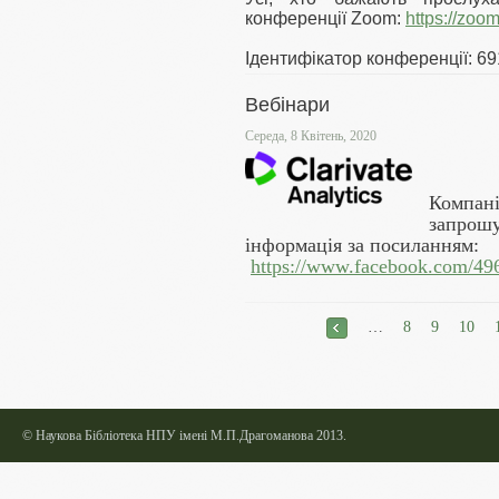
конференції Zoom:
https://zoo
Ідентифікатор конференції: 69
Вебінари
Середа, 8 Квітень, 2020
Компа
запрошу
інформація за посиланням:
https://www.facebook.com/4
Сторінки
<
…
8
9
10
©
Наукова Бібліотека НПУ імені М.П.Драгоманова 2013.