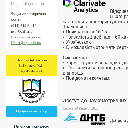
lib-gum@npu.edu.ua
Відкрив
Факультет історичної
Цього р
освіти:
часті запитання користувачів
(044) 249-84-19
Традиційно:
вул. Освіти, 6
• Починаються 16:15
• Тривалість 1 вебінар – 60 хв
Електронна пошта:
• Українською
lib-ist@npu.edu.ua
• Є можливість отримати серт
Вже можна:
Наукова бібліотека
• Зареєструватися на один, дв
НПУ імені М.П.
• Поставити у формі реєстр
Драгоманова
відповідь
• Повідомити колегам.
Доступ до наукометричних 
Середа, 29 Квітень, 2020
Офіційний партнер
Доброго 
Ми у соц. мережах