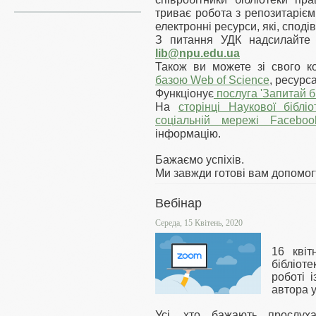
триває робота з репозитарієм
електронні ресурси, які, споді
З питання УДК надсилайте 
lib@npu.edu.ua
Також ви можете зі свого 
базою Web of Science
, ресур
Функціонує
послуга 'Запитай бі
На
сторінці Наукової бібл
соціальній мережі Faceboo
інформацію.
Бажаємо успіхів.
Ми завжди готові вам допомог
Вебінар
Середа, 15 Квітень, 2020
16 квіт
бібліоте
роботі 
автора у
Усі, хто бажають прослух