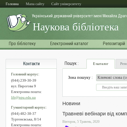
Перейти до основного матеріалу
Головна
Мапа сайту
Cайт університету
Український державний університет імені Михайла Дра
Наукова бібліотека
Про бібліотеку
Електронний каталог
Репозитарій
Пошук :
Контакти
Е-каталог
Реп
Головний корпус:
Зона пошуку :
(044) 239-30-39
вул. Пирогова 9
Електронна пошта:
lib@npu.edu.ua
Новини
Гуманітарний корпус:
Травневі вебінари від компан
(044) 482-38-37
Тургенєвська, 8/14
Вівторок, 5 Травень, 2020
Електронна пошта: